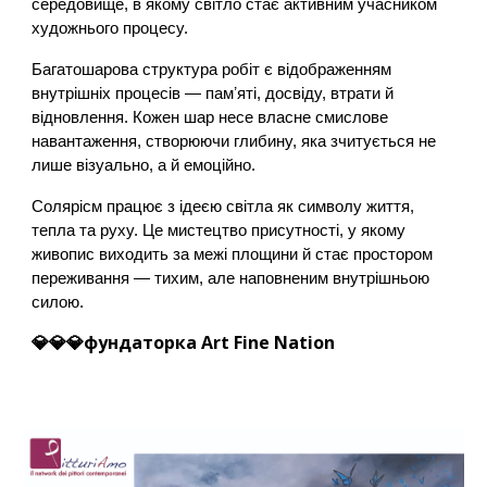
середовище, в якому світло стає активним учасником
художнього процесу.
Багатошарова структура робіт є відображенням
внутрішніх процесів — памʼяті, досвіду, втрати й
відновлення. Кожен шар несе власне смислове
навантаження, створюючи глибину, яка зчитується не
лише візуально, а й емоційно.
Солярісм працює з ідеєю світла як символу життя,
тепла та руху. Це мистецтво присутності, у якому
живопис виходить за межі площини й стає простором
переживання — тихим, але наповненим внутрішньою
силою.
💎💎💎
фундаторка
Art Fine Nation