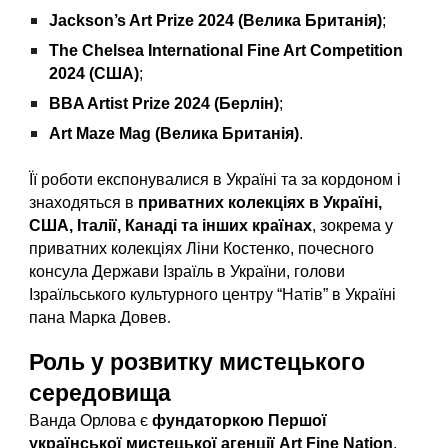
Jackson’s Art Prize 2024 (Велика Британія)
;
The Chelsea International Fine Art Competition
2024 (США)
;
BBA Artist Prize 2024 (Берлін)
;
Art Maze Mag (Велика Британія)
.
Її роботи експонувалися в Україні та за кордоном і
знаходяться в
приватних колекціях в Україні,
США, Італії, Канаді та інших країнах
, зокрема у
приватних колекціях Ліни Костенко, почесного
консула Держави Ізраїль в України, голови
Ізраїльського культурного центру “Натів” в Україні
пана Марка Довев
.
Роль у розвитку мистецького
середовища
Ванда Орлова є
фундаторкою Першої
української мистецької агенції Art Fine Nation
,