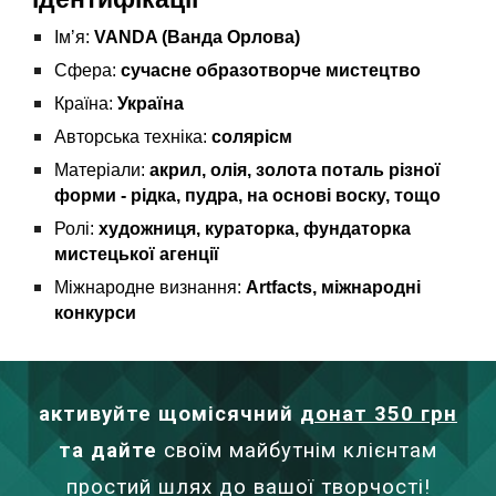
Імʼя:
VANDA (Ванда Орлова)
Сфера:
сучасне образотворче мистецтво
Країна:
Україна
Авторська техніка:
солярісм
Матеріали:
акрил, олія, золота поталь різної
форми - рідка, пудра, на основі воску, тощо
Ролі:
художниця, кураторка, фундаторка
мистецької агенції
Міжнародне визнання:
Artfacts, міжнародні
конкурси
активуйте щомісячний
донат 350 грн
та дайте
своїм майбутнім клієнтам
простий шлях до вашої творчості!