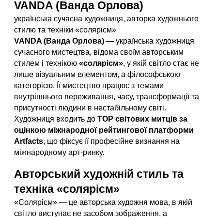
VANDA (Ванда Орлова)
українська сучасна художниця, авторка художнього
стилю та техніки «солярісм»
VANDA (Ванда Орлова)
— українська художниця
сучасного мистецтва, відома своїм авторським
стилем і технікою
«солярісм»
, у якій світло стає не
лише візуальним елементом, а філософською
категорією. Її мистецтво працює з темами
внутрішнього переживання, часу, трансформації та
присутності людини в нестабільному світі.
Художниця входить до
TOP світових митців за
оцінкою міжнародної рейтингової платформи
Artfacts
, що фіксує її професійне визнання на
міжнародному арт-ринку.
Авторський художній стиль та
техніка «солярісм»
«Солярісм» — це авторська художня мова, в якій
світло виступає не засобом зображення, а