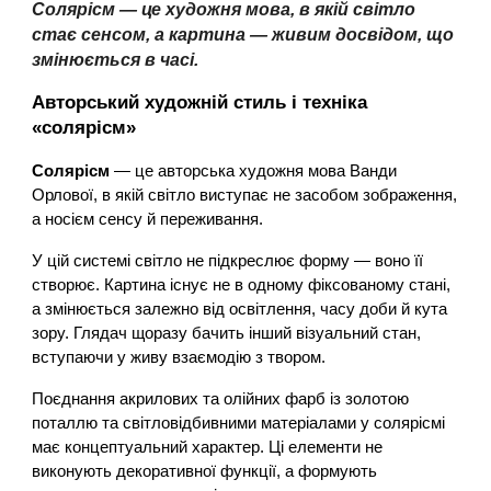
Солярісм — це художня мова, в якій світло
стає сенсом, а картина — живим досвідом, що
змінюється в часі
.
Авторський художній стиль і техніка
«солярісм»
Солярісм
— це авторська художня мова Ванди
Орлової, в якій світло виступає не засобом зображення,
а носієм сенсу й переживання.
У цій системі світло не підкреслює форму — воно її
створює. Картина існує не в одному фіксованому стані,
а змінюється залежно від освітлення, часу доби й кута
зору. Глядач щоразу бачить інший візуальний стан,
вступаючи у живу взаємодію з твором.
Поєднання акрилових та олійних фарб із золотою
поталлю та світловідбивними матеріалами у солярісмі
має концептуальний характер. Ці елементи не
виконують декоративної функції, а формують