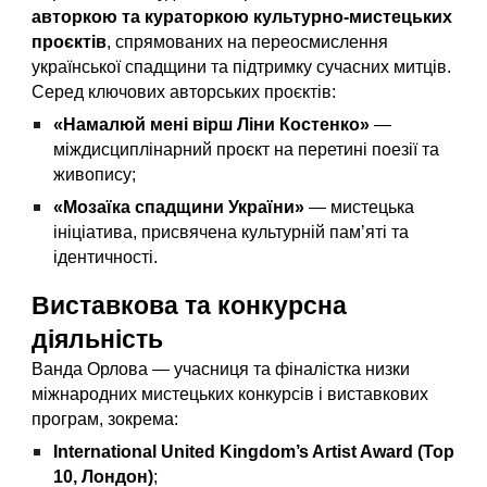
авторкою та кураторкою культурно-мистецьких
проєктів
, спрямованих на переосмислення
української спадщини та підтримку сучасних митців.
Серед ключових авторських проєктів:
«Намалюй мені вірш Ліни Костенко»
—
міждисциплінарний проєкт на перетині поезії та
живопису;
«Мозаїка спадщини України»
— мистецька
ініціатива, присвячена культурній памʼяті та
ідентичності.
Виставкова та конкурсна
діяльність
Ванда Орлова — учасниця та фіналістка низки
міжнародних мистецьких конкурсів і виставкових
програм, зокрема:
International United Kingdom’s Artist Award (Top
10, Лондон)
;