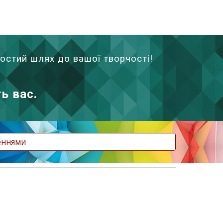
ростий шлях до вашої творчості!
ь вас.
леннями