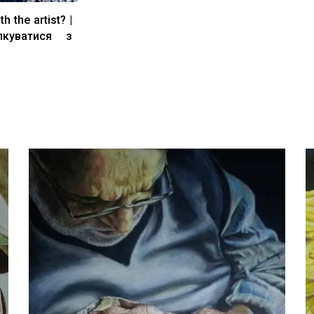
h the artist? |
лкуватися з