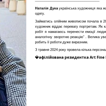
Наталія Дука
українська художниця яка жи
одягу.
Займатись олійним живописом почала в 20
художник віддає перевагу портретам. Як 
робіт я намагаюсь перенести емоції люди
аналогічну зворотню реакцію" . Велика ува
робить її роботи дуже виразним.
З травня 2024 року провела кілька персона
💎
афілійована резидентка
Art Fine