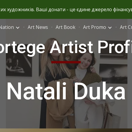
ьких художників. Ваші донати - це єдине джерело фінансу
ip to main content
Skip to navigat
Nation
Art News
Art Book
Art Promo
Art 
rtege Artist Prof
Natali Duka