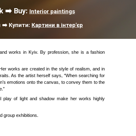
nk ➡️ Buy:
Interior paintings
 ➡️
Купити:
Картини в інтер'єр
 and works in Kyiv. By profession, she is a fashion
Her works are created in the style of realism, and in
traits. As the artist herself says, “When searching for
on’s emotions onto the canvas, to convey them to the
e.”
lful play of light and shadow make her works highly
 group exhibitions.