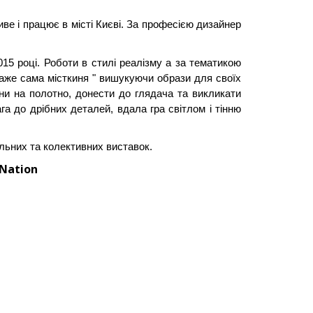
ве і працює в місті Києві. За професією дизайнер
15 році. Роботи в стилі реалізму а за тематикою
каже сама місткиня " вишукуючи образи для своїх
ни на полотно, донести до глядача та викликати
га до дрібних деталей, вдала гра світлом і тінню
льних та колективних виставок.
 Nation