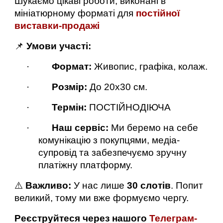
Шукаємо цікаві роботи, виконані в
мініатюрному форматі для
постійної
виставки-продажі
📌
Умови участі:
·
Формат:
Живопис, графіка, колаж.
·
Розмір:
До 20х30 см.
·
Термін:
ПОСТІЙНОДІЮЧА
·
Наш сервіс:
Ми беремо на себе
комунікацію з покупцями, медіа-
супровід та забезпечуємо зручну
платіжну платформу.
⚠️
Важливо:
У нас лише
30 слотів
. Попит
великий, тому ми вже формуємо чергу.
Реєструйтеся через нашого
Телеграм-