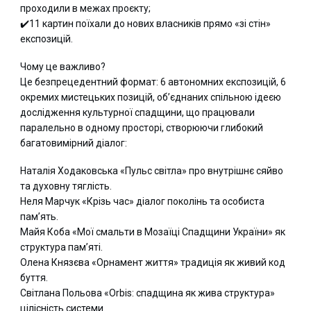
проходили в межах проєкту;
✔️11 картин поїхали до нових власників прямо «зі стін»
експозицій.
Чому це важливо?
Це безпрецедентний формат: 6 автономних експозицій, 6
окремих мистецьких позицій, об’єднаних спільною ідеєю
дослідження культурної спадщини, що працювали
паралельно в одному просторі, створюючи глибокий
багатовимірний діалог:
Наталія Ходаковська «Пульс світла» про внутрішнє сяйво
та духовну тяглість.
Неля Марчук «Крізь час» діалог поколінь та особиста
пам’ять.
Майя Коба «Мої смальти в Мозаїці Спадщини України» як
структура пам’яті.
Олена Князєва «Орнамент життя» традиція як живий код
буття.
Світлана Польова «Orbis: спадщина як жива структура»
цілісність системи.