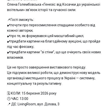
Олена Голембовська «Генезіс: від Косачки до української
воїтельки» зв’язок історії та сучасної сили.
📌Гості зможуть:
✔️почути про переосмислення спадщини особисто від
кожної авторки;
✔️про те, як формувався цей масштабний цикл;
✔️придбати картини на благодійному аукціоні, що пройде
під час фінісажу;
✔️придбати картини “зі стіни”, що ще очікують своїх нових
власників.
Це не просто завершення виставкового періоду.
Це підсумок великої роботи, що демонструє нову модель
організації мистецького процесу в Україні — системну,
концептуальну та результативну.
🗓 КОЛИ: 15 березня 2026 року
🕓 ЧАС: 13:00
📍 ДЕ: LivingRoom, вул. Ділова, 3