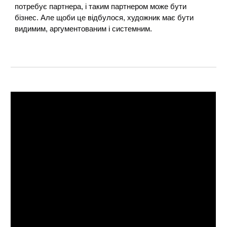
потребує партнера, і таким партнером може бути
бізнес. Але щоби це відбулося, художник має бути
видимим, аргументованим і системним.