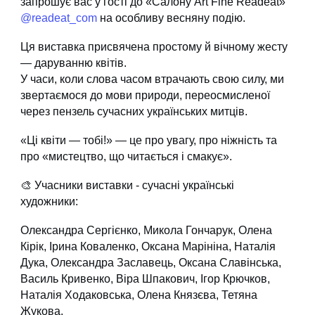
запрошує вас у гості до «Салону Art Fine Readeat»
@readeat_com
на особливу весняну подію.
Ця виставка присвячена простому й вічному жесту
— даруванню квітів.
У часи, коли слова часом втрачають свою силу, ми
звертаємося до мови природи, переосмисленої
через пензель сучасних українських митців.
«Ці квіти — тобі!» — це про увагу, про ніжність та
про «мистецтво, що читається і смакує».
🎨 Учасники виставки - сучасні українські
художники:
Олександра Сергієнко, Микола Гончарук, Олена
Кірік, Ірина Коваленко, Оксана Марініна, Наталія
Дука, Олександра Заславець, Оксана Славінська,
Василь Кривенко, Віра Шпакович, Ігор Крючков,
Наталія Ходаковська, Олена Князєва, Тетяна
Жукова.