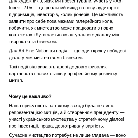
Для художників, яких ми презентували, участь у «Арт
Інвест 2.0» — це реальний вихід на нову аудиторію:
підприємців, інвесторів, колекціонерів. Це можливість
заявити про себе поза межами галерейного кола,
побачити, як мистецтво може працювати в нових
контекстах і бути частиною актуального діалогу між
творчістю та бізнесом.
Для Art Fine Nation ця подія — ще один крок у побудові
діалогу між мистецтвом і бізнесом.
Такі події відкривають двері до довготривалих
партнерств і нових етапів у професійному розвитку
митця.
Чому це важливо?
Наша присутність на такому заході була не лише
репрезентацією митців, а й створенням прецеденту —
участі українського мистецтва у стратегічному діалозі
про інвестиції, права, довготривалу вартість.
Сучасне мистецтво потребує не лише глядача — воно