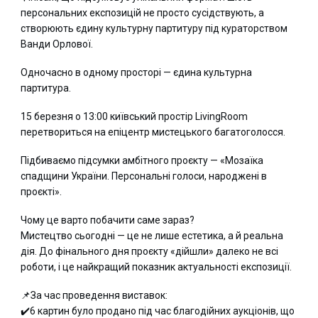
персональних експозицій не просто сусідствують, а
створюють єдину культурну партитуру під кураторством
Ванди Орлової.
Одночасно в одному просторі — єдина культурна
партитура.
15 березня о 13:00 київський простір LivingRoom
перетвориться на епіцентр мистецького багатоголосся.
Підбиваємо підсумки амбітного проєкту — «Мозаїка
спадщини України. Персональні голоси, народжені в
проєкті».
Чому це варто побачити саме зараз?
Мистецтво сьогодні — це не лише естетика, а й реальна
дія. До фінального дня проєкту «дійшли» далеко не всі
роботи, і це найкращий показник актуальності експозиції.
📌За час проведення виставок:
✔️6 картин було продано під час благодійних аукціонів, що