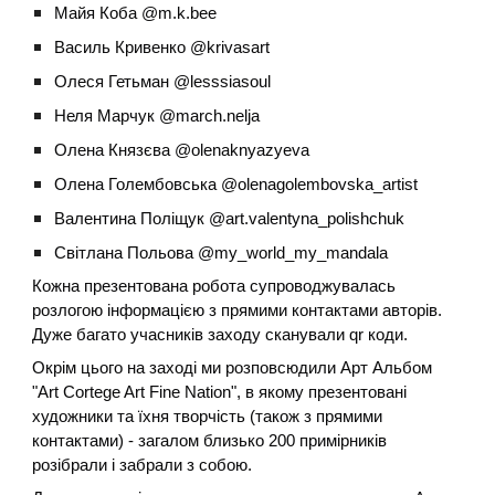
Майя Коба @m.k.bee
Василь Кривенко @krivasart
Олеся Гетьман @lesssiasoul
Неля Марчук @march.nelja
Олена Князєва @olenaknyazyeva
Олена Голембовська @olenagolembovska_artist
Валентина Поліщук @art.valentyna_polishchuk
Світлана Польова @my_world_my_mandala
Кожна презентована робота супроводжувалась
розлогою інформацією з прямими контактами авторів.
Дуже багато учасників заходу сканували qr коди.
Окрім цього на заході ми розповсюдили Арт Альбом
"Art Cortege Art Fine Nation", в якому презентовані
художники та їхня творчість (також з прямими
контактами) - загалом близько 200 примірників
розібрали і забрали з собою.