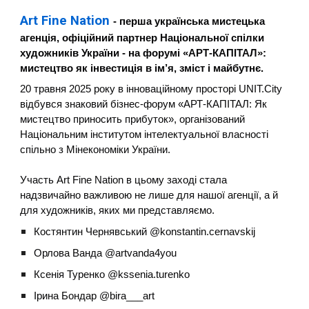
Art Fine Nation
- перша українська мистецька
агенція, офіційний партнер Національної спілки
художників України - на форумі «АРТ-КАПІТАЛ»:
мистецтво як інвестиція в ім’я, зміст і майбутнє
.
20 травня 2025 року в інноваційному просторі UNIT.City
відбувся знаковий бізнес-форум «АРТ-КАПІТАЛ: Як
мистецтво приносить прибуток», організований
Національним інститутом інтелектуальної власності
спільно з Мінекономіки України.
Участь Art Fine Nation в цьому заході стала
надзвичайно важливою не лише для нашої агенції, а й
для художників, яких ми представляємо.
Костянтин Чернявський @konstantin.cernavskij
Орлова Ванда @artvanda4you
Ксенія Туренко @kssenia.turenko
Ірина Бондар @bira___art