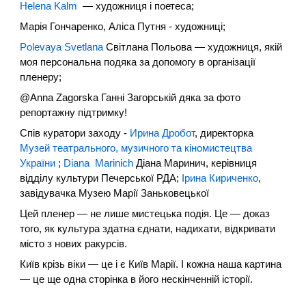
Helena Kalm
— художниця і поетеса;
Марія Гончаренко, Аліса Путня - художниці;
Polevaya Svetlana
Світлана Польова — художниця, якій
моя персональна подяка за допомогу в організації
пленеру;
@Anna Zagorska Ганні Загорській дяка за фото
репортажну підтримку!
Спів куратори заходу -
Ирина Дробот
, директорка
Музей театрального, музичного та кіномистецтва
України
;
Diana Marinich
Діана Маринич, керівниця
відділу культури Печерської РДА;
Ірина Кириченко
,
завідувачка Музею Марії Заньковецької
Цей пленер — не лише мистецька подія. Це — доказ
того, як культура здатна єднати, надихати, відкривати
місто з нових ракурсів.
Київ крізь віки — це і є Київ Марії. І кожна наша картина
— це ще одна сторінка в його нескінченній історії.