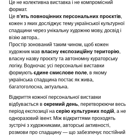
Це не колективна виставка і не компромісний
формат.
Це
п’ять повноцінних персональних проєктів
,
кожен з яких досліджує тему української культурної
спадщини через унікальну художню мову, досвід і
візію автора..
Простір зонований таким чином, щоб кожен
художник мав
власну експозиційну територію
,
власну назву проєкту та автономну кураторську
логіку. Водночас усі персональні виставки
формують
єдине смислове поле
, в якому
українська спадщина постає як жива,
багатоголосна, актуальна.
Відкриття кожної персональної виставки
відбувається в
окремий день
, перетворюючи весь
період експозиції на
серію культурних подій
, а не
одноразовий івент. Між відкриттями проходять
зустрічі з художниками, авторські активності,
розмови про спадщину — що забезпечує постійний