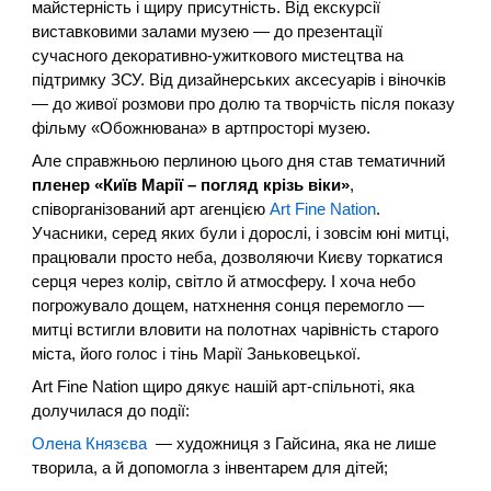
майстерність і щиру присутність. Від екскурсії
виставковими залами музею — до презентації
сучасного декоративно-ужиткового мистецтва на
підтримку ЗСУ. Від дизайнерських аксесуарів і віночків
— до живої розмови про долю та творчість після показу
фільму «Обожнювана» в артпросторі музею.
Але справжньою перлиною цього дня став тематичний
пленер «Київ Марії – погляд крізь віки»
,
співорганізований арт агенцією
Art Fine Nation
.
Учасники, серед яких були і дорослі, і зовсім юні митці,
працювали просто неба, дозволяючи Києву торкатися
серця через колір, світло й атмосферу. І хоча небо
погрожувало дощем, натхнення сонця перемогло —
митці встигли вловити на полотнах чарівність старого
міста, його голос і тінь Марії Заньковецької.
Art Fine Nation щиро дякує нашій арт-спільноті, яка
долучилася до події:
Олена Князєва
— художниця з Гайсина, яка не лише
творила, а й допомогла з інвентарем для дітей;