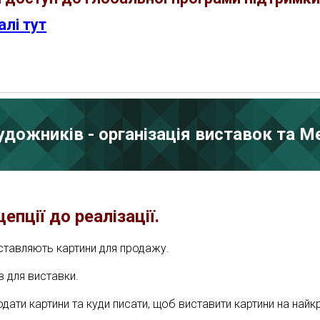
алі тут
удожників - організація виставок та М
епції до реалізації.
иставляють картини для продажу.
в для виставки.
одати картини та куди писати, щоб виставити картини на най