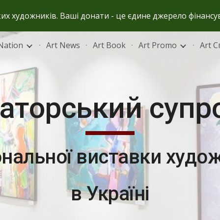
ьких художників. Ваші донати - це єдине джерело фінансу
ip to main content
Skip to navigat
Nation
Art News
Art Book
Art Promo
Art 
аторський супр
ональної виставки худо
в Україні