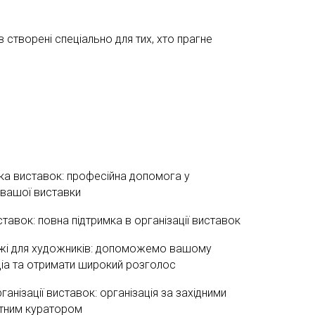
створені спеціально для тих, хто прагне
вка виставок
: професійна допомога у
і вашої виставки
ставок
: повна підтримка в організації виставок
жі для художників
: допоможемо вашому
діа та отримати широкий розголос
ганізації виставок
: організація за західними
нтним куратором