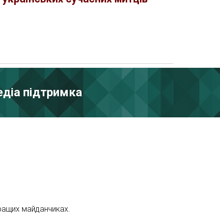
едіа підтримка
кращих майданчиках.