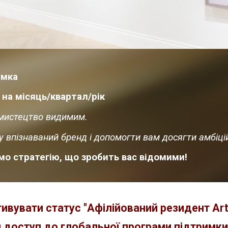
имка
 на місяць/квартал/рік
ь мистецтво видимим.
 впізнаваний бренд і допомогти вам досягти амбіцій
имо стратегію, що зробить вас відомими!
ивувати статус "Афілійований резидент Art 
доступ до глобальної програми підтримки 