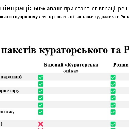
півпраці:
50% аванс
при старті співпраці, реш
ського супроводу
для персональної виставки художника
в Укр