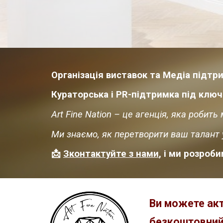
Організація виставок та Медіа підтр
Кураторська і PR-підтримка під ключ
Art Fine Nation – це агенція, яка робит
Ми знаємо, як перетворити ваш талант у
📩
Зконтактуйте з нами
, і ми розроб
Ви можете акт
безкоштовний 