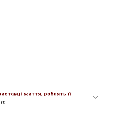
иставці життя, роблять її
ати