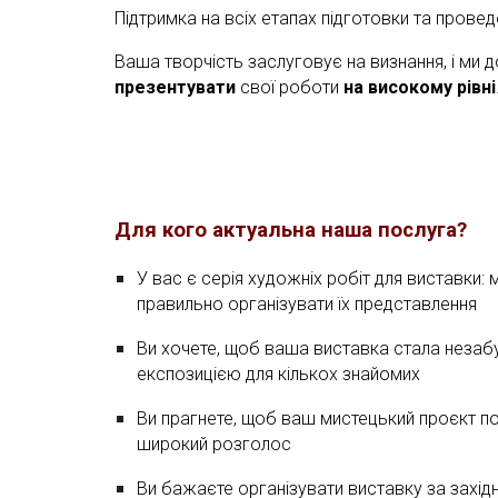
Підтримка на всіх етапах підготовки та провед
Ваша творчість заслуговує на визнання, і ми 
презентувати
свої роботи
на високому рівні
Для кого актуальна наша послуга?
У вас є серія художніх робіт для виставки
:
правильно організувати їх представлення
Ви хочете, щоб ваша виставка стала неза
експозицією для кількох знайомих
Ви прагнете, щоб ваш мистецький проєкт по
широкий розголос
Ви бажаєте організувати виставку за захід