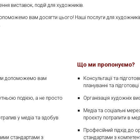
ення виставок, подій для художників.
допоможемо вам досягти цього! Наші послуги для художників 
.
Що ми пропонуємо?
 ми допоможемо вам
Консультації та підгото
плануванні та підготовц
бутньою подією
, а не просто
Організація художніх ви
Медіа та соціальні мере
трапив у медіа
та здобув
проєкту потрапити в ме
Професійний підхід до ор
ними стандартами
з
стандартами з компете