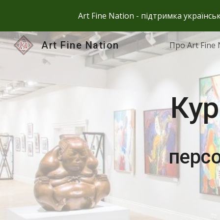
Art Fine Nation - підтримка українс
Sk
Art Fine Nation
Про Art Fine 
Кур
перс