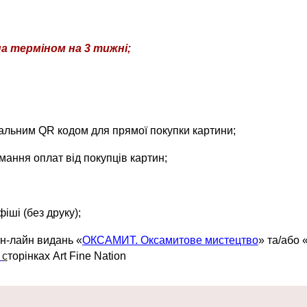
на
терміном на 3
тижні;
ціальним QR кодом для прямої покупки картини;
ання оплат від покупців картин;
іші (без друку);
он-лайн видань «
ОКСАМИТ. Оксамитове мистецтво
» та/або 
к
с
торінках Art Fine Nation