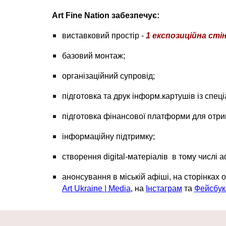
Art Fine Nation забезпечує:
виставковий простір -
1 експозиційна сті
базовий монтаж;
організаційний супровід;
підготовка та друк інформ.картушів із спе
підготовка фінансової платформи для отрим
інформаційну підтримку;
створення digital-матеріалів в тому числі аф
анонсування в міській афіші, на сторінках 
Art Ukraine | Media
, на
Інстаграм
та
Фейсбу