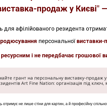
виставка-продаж у Києві" 
ь для афілійованого резидента отрим
продюсування
персональної
виставки-
 ресурсним і не передбачає грошової 
айте грант на персональну виставку-продаж у 
идентів Art Fine Nation:
організація під ключ,
ць отримує не лише стіни для картин, а й професійну спільно