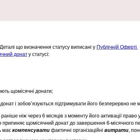
. Деталі що визначення статусу виписані у
Публічній Оферті
ячний донат
у статусі:
юють щомісячні донати;
 донат і зобов’язуються підтримувати його безперервно не 
у
раніше ніж через 6 місяців з моменту його активації право 
 припиняє щомісячний донат до завершення 6-місячного пер
ь
має
компенсувати
фактичні організаційні
витрати
, пон