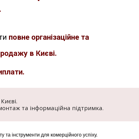
—
ати
повне організаційне та
продажу в
Києві
.
виплати.
Києві.
монтаж та інформаційна підтримка.
ту та інструменти для комерційного успіху.