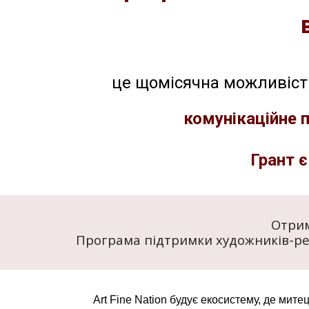
це щомісячна можливіст
комунікаційне 
Грант є
Отрим
Програма підтримки художників-рез
Art Fine Nation будує екосистему, де мите