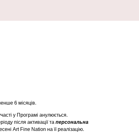
менше 6 місяців.
участі у Програмі анулюється.
іоду після активації та
персональна
есені Art Fine Nation на її реалізацію.