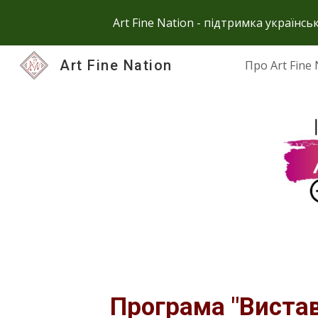
Art Fine Nation - підтримка українс
Sk
Art Fine Nation
Про Art Fine 
Грант для художника
Програма "Виставк