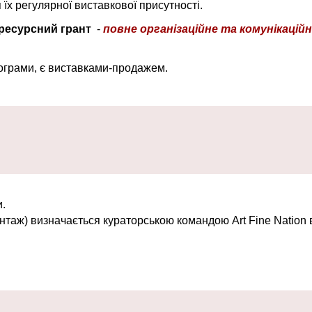
їх регулярної виставкової присутності.
ресурсний грант
-
повне організаційне та комунікаці
рограми, є виставками-продажем.
и.
онтаж) визначається кураторською командою Art Fine Nation 