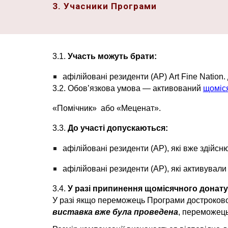
3. Учасники Програми
3.1.
Участь можуть брати:
афілійовані резиденти (АР) Art Fine Nation
3.2. Обов’язкова умова — активований
щоміс
«Помічник» або «Меценат».
3.3.
До участі допускаються:
афілійовані резиденти (АР), які вже здійсн
афілійовані резиденти (АР), які активували
3.4.
У разі припинення щомісячного донат
У разі якщо переможець Програми достроково
виставка вже була проведена
, переможец