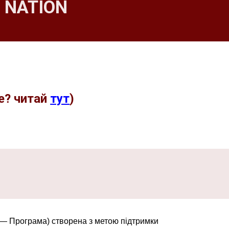
 NATION
це? читай
тут
)
 — Програма) створена з метою підтримки