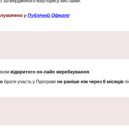
до затвердженого кошторису виставки.
тлумачено у
Публічній Оферті
ляхом
відкритого он-лайн жеребкування
.
но
брати участь у Програмі
не раніше ніж через 6 місяців
пі