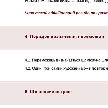
Розмір компенсації визначається відповідно 
*хто такий
афілійован
ий
резидент
- роз
4. Порядок визначення переможця
4.1. Переможець визначається щомісячно ш
4.2. Один і той самий художник може
повтор
5. Що покриває грант