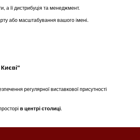
, а її дистрибуція та менеджмент.
арту або масштабування вашого імені.
 Києві"
езпечення регулярної виставкової присутності
просторі
в центрі столиці
.