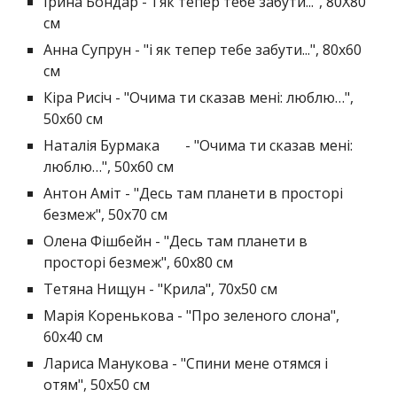
Ірина Бондар -"і як тепер тебе забути...", 80Х80
см
Анна Супрун - "і як тепер тебе забути...", 80х60
см
Кіра Рисіч - "Очима ти сказав мені: люблю…",
50х60 см
Наталія Бурмака
- "Очима ти сказав мені:
люблю…", 50х60 см
Антон Аміт - "Десь там планети в просторі
безмеж", 50х70 см
Олена Фішбейн - "Десь там планети в
просторі безмеж", 60x80 см
Тетяна Нищун - "Крила", 70х50 см
Марія Коренькова - "Про зеленого слона",
60х40 см
Лариса Манукова - "Спини мене отямся і
отям", 50х50 см