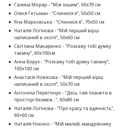
Галина Морар - "Між іншим", 60х70 см
Олеся Гетьман - "Спинюся я", 50х50 см
Яна Марковська - "Спинюся я", 70х50 см
Наталія Логінова - "Мій перший вірш
написаний в окопі", 50х60 см
Світлана Макаренко - "Розкажу тобі думку
таємну", 60х100см
Анна Борух - "Розкажу тобі думку таємну",
100х100 см
Анастасія Новікова - "Мій перший вірш
написаний в окопі", 50х70 см
Антоніна Перегінчук - "Десь там планети в
просторі безмеж…", 60х80 см
Наталія Логінова - "Про красу та вдячність",
60×60 см
Наталія Ноєнко - "Мій милий, мандрівнику