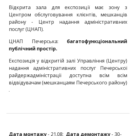
Відкрита зала для експозиції має зону з
Центром обслуговування клієнтів, мешканців
району - Центр надання адміністративних
послуг (ЦНАП).
ЦНАП Печерська:
багатофункціональний
публічний простір.
Експозиція у відкритій залі Управління (Центру)
надання адміністративних послуг Печерської
райдержадміністрації доступна всім всім
відвідувач
ам
(мешканц
аям
Печерського району)
.
Дата монтажу
- 21.08;
Дата демонтажу
- 30-