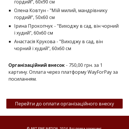
гордий!", 60х90 см
Олена Ковтун - "Мій милий, мандрівнику
гордий!", 50х60 см
Ірина Прокопчук - "Виходжу в сад, він чорний
і худий", 60х60 см
Анастасія Крукова - "Виходжу в сад, він
чорний і худий", 60х60 см
Організаційний внесок
- 750,00 грн. за 1
картину. Оплата через платформу WayForPay за
посиланням.
Перейти до оплати організаційного внеску
© ART FINE NATION, 2024. Всі права захищені.